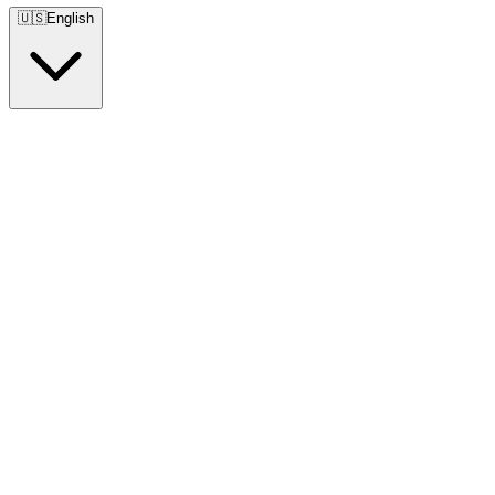
🇺🇸
English
🇺🇸
English