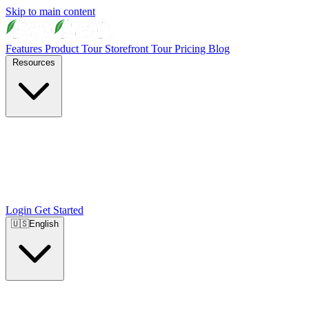
Skip to main content
Features
Product Tour
Storefront Tour
Pricing
Blog
Resources
Login
Get Started
🇺🇸
English
🇺🇸
English