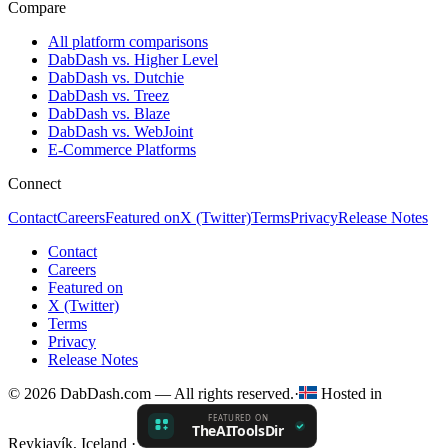
Compare
All platform comparisons
DabDash vs. Higher Level
DabDash vs. Dutchie
DabDash vs. Treez
DabDash vs. Blaze
DabDash vs. WebJoint
E-Commerce Platforms
Connect
Contact
Careers
Featured on
X (Twitter)
Terms
Privacy
Release Notes
Contact
Careers
Featured on
X (Twitter)
Terms
Privacy
Release Notes
© 2026 DabDash.com — All rights reserved.
·
Hosted in
Reykjavík, Iceland
·