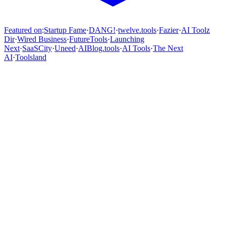
Featured on
:
Startup Fame
·
DANG!
·
twelve.tools
·
Fazier
·
AI Toolz
Dir
·
Wired Business
·
FutureTools
·
Launching
Next
·
SaaSCity
·
Uneed
·
AIBlog.tools
·
AI Tools
·
The Next
AI
·
Toolsland