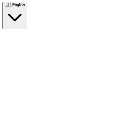
🇺🇸
English
🇺🇸
English