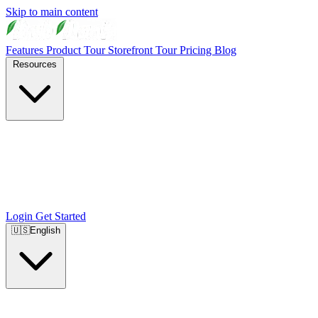
Skip to main content
Features
Product Tour
Storefront Tour
Pricing
Blog
Resources
Login
Get Started
🇺🇸
English
🇺🇸
English