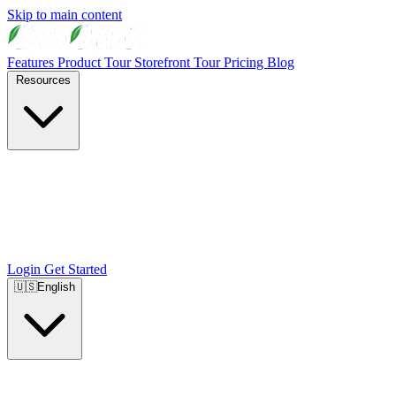
Skip to main content
Features
Product Tour
Storefront Tour
Pricing
Blog
Resources
Login
Get Started
🇺🇸
English
🇺🇸
English