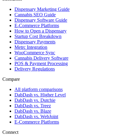
Dispensary Marketing Guide
Cannabis SEO Guide
Dispensary Software Guide
E-Commerce Platforms
How to Open a Dispensary
Startup Cost Breakdown
Dispensary Payments
Metrc Integration
WooCommerce Sync
Cannabis Delivery Software
POS & Payment Processing
Delivery Regulations
Compare
All platform comparisons
DabDash vs. Higher Level
DabDash vs. Dutchie
DabDash vs. Treez
DabDash vs. Blaze
DabDash vs. WebJoint
E-Commerce Platforms
Connect