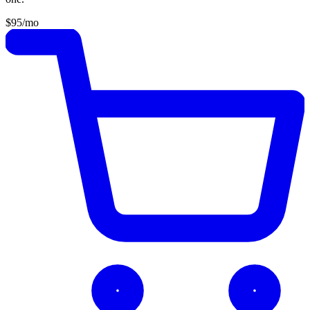
$95
/mo