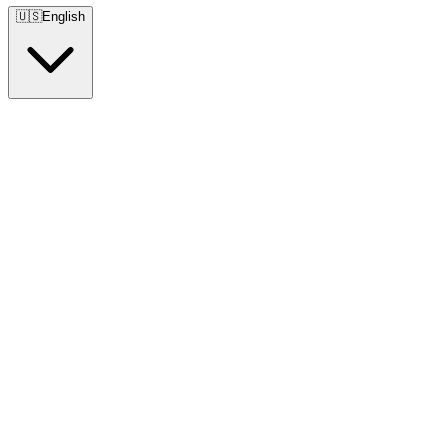
🇺🇸
English
🇺🇸
English