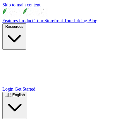
Skip to main content
Features
Product Tour
Storefront Tour
Pricing
Blog
Resources
Login
Get Started
🇺🇸
English
🇺🇸
English