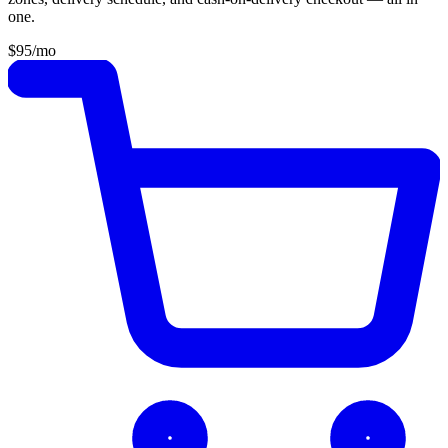
one.
$95
/mo