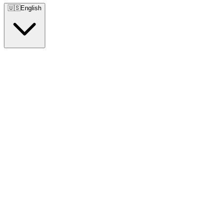
🇺🇸
English
🇺🇸
English